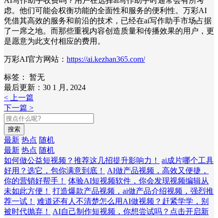
AI写作助手收费吗？用户在选择ai写作助手时通常会有所考
虑。他们可能会权衡功能的全面性和服务的便利性。万彩AI
凭借其高效的服务和前沿的技术，已经在ai写作助手市场占据
了一席之地。而那些重视内容创造质量和传播效果的用户，更
是愿意为此支付相应的费用。
万彩AI官方网站：
https://ai.kezhan365.com/
标签：
暂无
最后更新：30 1 月, 2024
< 上一篇
下一篇 >
搜索
最新
热点
随机
最新
热点
随机
如何做公益短视频？推荐这几招提升影响力！
ai成片哪个工具
好用？选它，包你满意到底！
AI做产品视频，高效又便捷，
你的营销好帮手！
体验AI短视频软件，你会发现视频编辑从
未如此方便！
打造爆款产品视频，ai做产品介绍视频，强烈推
荐一试！
难道还有人不清楚怎么用AI做视频？赶紧学学，别
被时代抛弃！
AI自己制作短视频，你想尝试吗？点击开启新