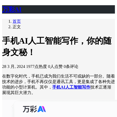
万彩AI
首页
正文
手机AI人工智能写作，你的随
身文秘！
28 3 月, 2024
1977点热度
0人点赞
0条评论
在数字化时代，手机已成为我们生活不可或缺的一部分。随着
技术的进步，手机不再仅仅是通讯工具，更是集成了各种先进
功能的小型计算机。其中，
手机AI人工智能写作
技术正逐渐
展现其巨大潜力。