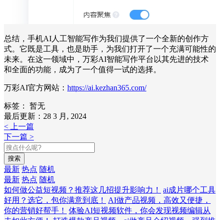
总结，手机AI人工智能写作为我们提供了一个全新的创作方
式。它既是工具，也是助手，为我们打开了一个充满可能性的
未来。在这一领域中，万彩AI智能写作平台以其先进的技术
和全面的功能，成为了一个值得一试的选择。
万彩AI官方网站：
https://ai.kezhan365.com/
标签：
暂无
最后更新：28 3 月, 2024
< 上一篇
下一篇 >
搜索
最新
热点
随机
最新
热点
随机
如何做公益短视频？推荐这几招提升影响力！
ai成片哪个工具
好用？选它，包你满意到底！
AI做产品视频，高效又便捷，
你的营销好帮手！
体验AI短视频软件，你会发现视频编辑从