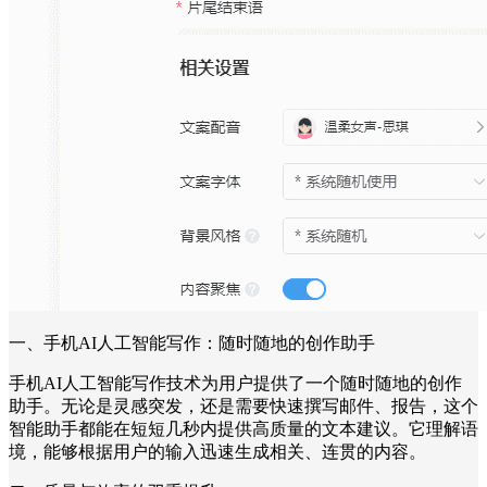
一、手机AI人工智能写作：随时随地的创作助手
手机AI人工智能写作技术为用户提供了一个随时随地的创作
助手。无论是灵感突发，还是需要快速撰写邮件、报告，这个
智能助手都能在短短几秒内提供高质量的文本建议。它理解语
境，能够根据用户的输入迅速生成相关、连贯的内容。