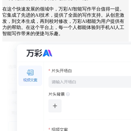
在这个快速发展的领域中，万彩AI智能写作平台值得一提。
它集成了先进的AI技术，提供了全面的写作支持。从创意激
发，到文本生成，再到校对修改，万彩AI都能为用户提供有
力的帮助。在这个平台上，每一个人都能体验到手机AI人工
智能写作带来的便捷与乐趣。