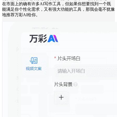
在市面上的确有许多AI写作工具，但如果你想要找到一个既
能满足你个性化需求，又有强大功能的工具，那我会毫不犹豫
地推荐万彩AI给你。