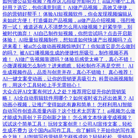
如何做公益短视频？推荐这几招提升影响力！
ai成片哪个工具
好用？选它，包你满意到底！
AI做产品视频，高效又便捷，
你的营销好帮手！
体验AI短视频软件，你会发现视频编辑从
未如此方便！
打造爆款产品视频，ai做产品介绍视频，强烈推
荐一试！
难道还有人不清楚怎么用AI做视频？赶紧学学，别
被时代抛弃！
AI自己制作短视频，你想尝试吗？点击开启新
体验！
AI批量短视频制作，想知道如何快速产出视频吗？点
进来看！
被ai怎么做动画视频惊艳到了！你知道它是怎么做到
的吗？
被AI口播视频生成的便捷性所吸引，制作视频不再
难！
AI做广告视频靠谱吗？体验后感觉太棒了，真心不错！
小微课视频怎么制作？进来瞧瞧，轻松制作不再是空想！
AI
生成视频作品，品质与创意并存，真心不错呦！
真心推荐！
AI一键文案变动画，让你的营销更具吸引力
科普动画视频制
作，用这个工具轻松上手无需担心！
大众点评AI文案有何过人之处？推荐用它提升你的营销策
略！
AI全自动剪辑软件用哪个？如何省时省力还出效果？
AI
动画小视频，让推广变得如此有趣和简单！
怎样利用AI智能
自动写作创造高质量内容？这个技术太厉害了！
ai视频怎么做
才能成为原创？开启创新之旅！
怎么将文本快速变成视频？
试试这个简单工具！
玩转文案创意！公司AI宣传文案，轻松
生成不费力
这个国内ai写作工具。你了解吗？开始你的写作革
命之旅！
AI智能写作营销是怎样炼成的？轻轻松松，营销内