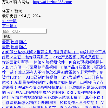
万彩AI官方网站：
https://ai.kezhan365.com/
标签：
暂无
最后更新：9 4 月, 2024
< 上一篇
下一篇 >
搜索
最新
热点
随机
最新
热点
随机
如何做公益短视频？推荐这几招提升影响力！
ai成片哪个工具
好用？选它，包你满意到底！
AI做产品视频，高效又便捷，
你的营销好帮手！
体验AI短视频软件，你会发现视频编辑从
未如此方便！
打造爆款产品视频，ai做产品介绍视频，强烈推
荐一试！
难道还有人不清楚怎么用AI做视频？赶紧学学，别
被时代抛弃！
AI自己制作短视频，你想尝试吗？点击开启新
体验！
AI批量短视频制作，想知道如何快速产出视频吗？点
进来看！
被ai怎么做动画视频惊艳到了！你知道它是怎么做到
的吗？
被AI口播视频生成的便捷性所吸引，制作视频不再
难！
AI做广告视频靠谱吗？体验后感觉太棒了，真心不错！
小微课视频怎么制作？进来瞧瞧，轻松制作不再是空想！
AI
生成视频作品，品质与创意并存，真心不错呦！
真心推荐！