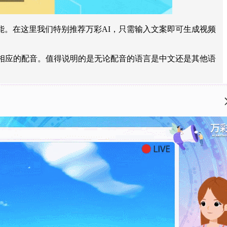
能。在这里我们特别推荐万彩AI，只需输入文案即可生成视频
成相应的配音。值得说明的是无论配音的语言是中文还是其他语