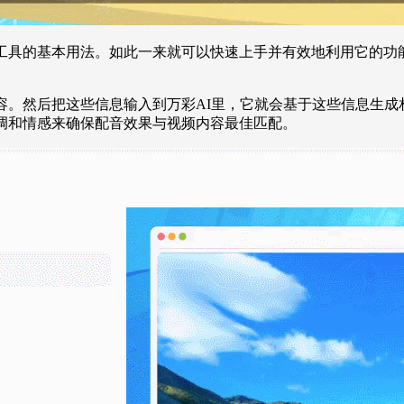
工具的基本用法。如此一来就可以快速上手并有效地利用它的功
容。然后把这些信息输入到万彩AI里，它就会基于这些信息生
调和情感来确保配音效果与视频内容最佳匹配。