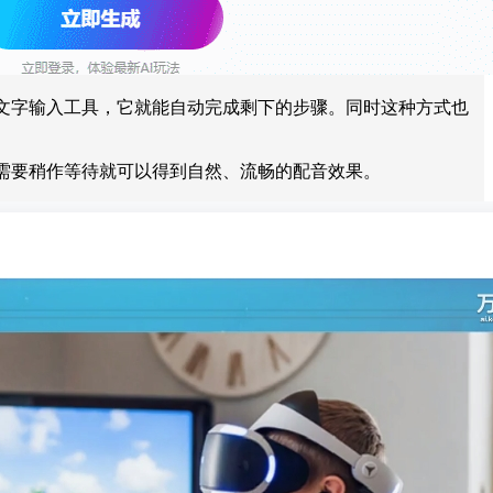
的文字输入工具，它就能自动完成剩下的步骤。同时这种方式也
只需要稍作等待就可以得到自然、流畅的配音效果。