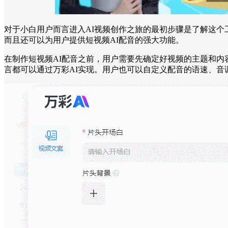
对于小白用户而言进入AI视频创作之旅的最初步骤是了解这个
而且还可以为用户提供短视频AI配音的强大功能。
在制作短视频AI配音之前，用户需要先确定好视频的主题和内
言都可以通过万彩AI实现。用户也可以自定义配音的语速、音