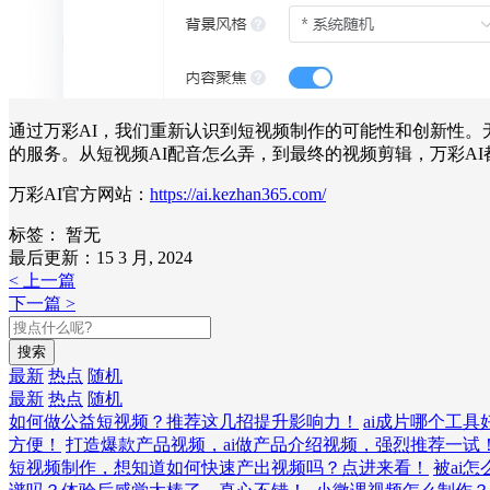
通过万彩AI，我们重新认识到短视频制作的可能性和创新性。
的服务。从短视频AI配音怎么弄，到最终的视频剪辑，万彩A
万彩AI官方网站：
https://ai.kezhan365.com/
标签：
暂无
最后更新：15 3 月, 2024
< 上一篇
下一篇 >
搜索
最新
热点
随机
最新
热点
随机
如何做公益短视频？推荐这几招提升影响力！
ai成片哪个工
方便！
打造爆款产品视频，ai做产品介绍视频，强烈推荐一试
短视频制作，想知道如何快速产出视频吗？点进来看！
被ai