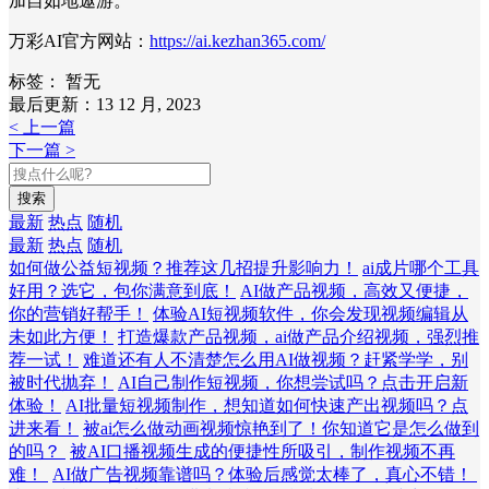
加自如地遨游。
万彩AI官方网站：
https://ai.kezhan365.com/
标签：
暂无
最后更新：13 12 月, 2023
< 上一篇
下一篇 >
搜索
最新
热点
随机
最新
热点
随机
如何做公益短视频？推荐这几招提升影响力！
ai成片哪个工具
好用？选它，包你满意到底！
AI做产品视频，高效又便捷，
你的营销好帮手！
体验AI短视频软件，你会发现视频编辑从
未如此方便！
打造爆款产品视频，ai做产品介绍视频，强烈推
荐一试！
难道还有人不清楚怎么用AI做视频？赶紧学学，别
被时代抛弃！
AI自己制作短视频，你想尝试吗？点击开启新
体验！
AI批量短视频制作，想知道如何快速产出视频吗？点
进来看！
被ai怎么做动画视频惊艳到了！你知道它是怎么做到
的吗？
被AI口播视频生成的便捷性所吸引，制作视频不再
难！
AI做广告视频靠谱吗？体验后感觉太棒了，真心不错！