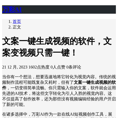
万彩AI
首页
正文
文案一键生成视频的软件，文
案变视频只需一键！
21 12 月, 2023
1602点热度
0人点赞
0条评论
当你有一个想法，想要迅速地将它转化为视觉内容。传统的视
频制作流程可能既复杂又耗时，但有了
文案一键生成视频的软
件
，一切变得简单流畅。你只需输入你的文案，软件就会运用
先进的AI技术，将这些文字转化为引人入胜的视觉内容。这
不仅提高了创作效率，还为那些没有视频编辑经验的用户开启
了新的可能。
在诸多选择中，万彩AI作为一款在线AI短视频创作工具，展