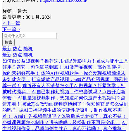
万彩AI官方网站：
https://ai.kezhan365.com/
标签：
暂无
最后更新：30 1 月, 2024
< 上一篇
下一篇 >
搜索
最新
热点
随机
最新
热点
随机
如何做公益短视频？推荐这几招提升影响力！
ai成片哪个工具
好用？选它，包你满意到底！
AI做产品视频，高效又便捷，
你的营销好帮手！
体验AI短视频软件，你会发现视频编辑从
未如此方便！
打造爆款产品视频，ai做产品介绍视频，强烈推
荐一试！
难道还有人不清楚怎么用AI做视频？赶紧学学，别
被时代抛弃！
AI自己制作短视频，你想尝试吗？点击开启新
体验！
AI批量短视频制作，想知道如何快速产出视频吗？点
进来看！
被ai怎么做动画视频惊艳到了！你知道它是怎么做到
的吗？
被AI口播视频生成的便捷性所吸引，制作视频不再
难！
AI做广告视频靠谱吗？体验后感觉太棒了，真心不错！
小微课视频怎么制作？进来瞧瞧，轻松制作不再是空想！
AI
生成视频作品，品质与创意并存，真心不错呦！
真心推荐！