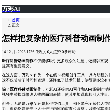
万彩AI
首页
正文
怎样把复杂的医疗科普动画制
14 12 月, 2023
1736点热度
0人点赞
0条评论
医疗科普动画制作
不仅能够吸引更多观众的注意，还能以直观
提高有重要意义。
在这方面，万彩AI作为一个在线AI视频创作工具，具有明显
这不仅节省了时间和资源，还降低了技术门槛，使得更多没有
除了
医疗科普动画制作
，万彩AI还提供AI写作和AI变脸制
视频中替换或修改人物的面部表情，使其更加逼真和引人注目
但是，无论是万彩AI还是其他类似工具，都不能完全替代人类
力，但仍然需要专业人士进行内容的审查和调整，以确保其质