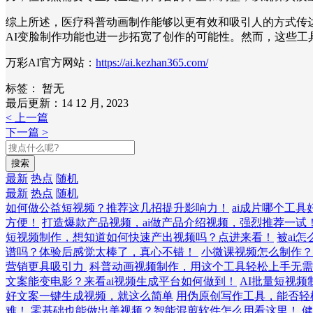
综上所述，医疗科普动画制作能够以更有效和吸引人的方式传达
AI变脸制作功能也进一步拓宽了创作的可能性。然而，这些工
万彩AI官方网站：
https://ai.kezhan365.com/
标签：
暂无
最后更新：14 12 月, 2023
< 上一篇
下一篇 >
搜索
最新
热点
随机
最新
热点
随机
如何做公益短视频？推荐这几招提升影响力！
ai成片哪个工
方便！
打造爆款产品视频，ai做产品介绍视频，强烈推荐一试
短视频制作，想知道如何快速产出视频吗？点进来看！
被ai
谱吗？体验后感觉太棒了，真心不错！
小微课视频怎么制作
营销更具吸引力
科普动画视频制作，用这个工具轻松上手无需
文案能变电影？来看ai视频生成平台如何做到！
AI批量短视
好文案一键生成视频，就这么简单
用伪原创写作工具，能否轻
难！
零基础也能做出美视频？智能混剪软件怎么用看这里！
健