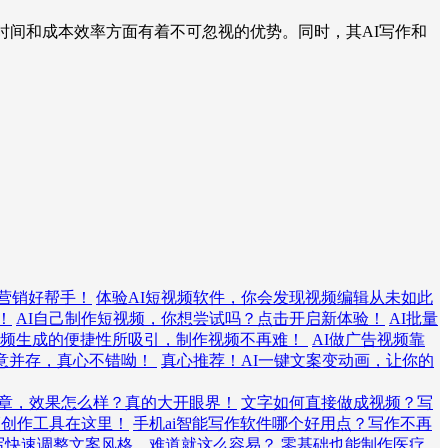
时间和成本效率方面有着不可忽视的优势。同时，其AI写作和
的营销好帮手！
体验AI短视频软件，你会发现视频编辑从未如此
！
AI自己制作短视频，你想尝试吗？点击开启新体验！
AI批量
视频生成的便捷性所吸引，制作视频不再难！
AI做广告视频靠
创意并存，真心不错呦！
真心推荐！AI一键文案变动画，让你的
文章，效果怎么样？真的大开眼界！
文字如何直接做成视频？写
频创作工具在这里！
手机ai智能写作软件哪个好用点？写作不再
写快速调整文案风格，难道就这么容易？
零基础也能制作医疗