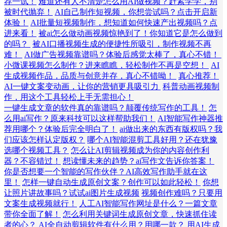
荐一试！
难道还有人不清楚怎么用AI做视频？赶紧学学，别
被时代抛弃！
AI自己制作短视频，你想尝试吗？点击开启新
体验！
AI批量短视频制作，想知道如何快速产出视频吗？点
进来看！
被ai怎么做动画视频惊艳到了！你知道它是怎么做到
的吗？
被AI口播视频生成的便捷性所吸引，制作视频不再
难！
AI做广告视频靠谱吗？体验后感觉太棒了，真心不错！
小微课视频怎么制作？进来瞧瞧，轻松制作不再是空想！
AI
生成视频作品，品质与创意并存，真心不错呦！
真心推荐！
AI一键文案变动画，让你的营销更具吸引力
科普动画视频制
作，用这个工具轻松上手无需担心！
一键生成文章的软件真的靠谱吗？颠覆传统写作的工具！
怎
么用ai写作？原来科技可以这样帮助我们！
AI智能写作神器推
荐用哪个？体验后完全明白了！
ai做出来的东西有版权吗？我
们应该怎样认定版权？
哪个AI智能混剪工具好用？还在犹豫
选哪个视频工具？
怎么让AI剪辑视频成为你的内容创作利
器？不容错过！
想读懂未来的趋势？ai写作文告诉你答案！
你是否想要一个智能的写作伙伴？AI高效写作助手就在这
里！
怎样一键自动生成原创文案？创作可以如此轻松！
你想
让照片讲故事吗？试试ai图片生成视频
视频创作难吗？只要用
文案生成视频就行！
人工AI智能写作网址是什么？一篇文章
带你全面了解！
怎么利用关键词生成原创文章，快速抓住读
者的心？
AI全自动剪辑软件有什么用？用哪一款？
用AI生成