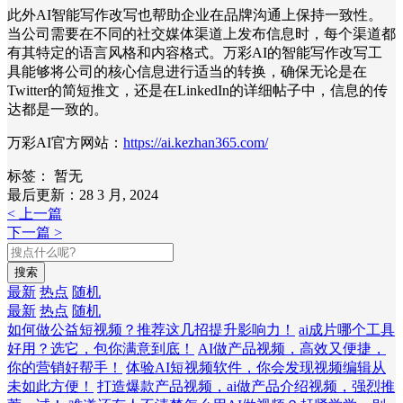
此外AI智能写作改写也帮助企业在品牌沟通上保持一致性。
当公司需要在不同的社交媒体渠道上发布信息时，每个渠道都
有其特定的语言风格和内容格式。万彩AI的智能写作改写工
具能够将公司的核心信息进行适当的转换，确保无论是在
Twitter的简短推文，还是在LinkedIn的详细帖子中，信息的传
达都是一致的。
万彩AI官方网站：
https://ai.kezhan365.com/
标签：
暂无
最后更新：28 3 月, 2024
< 上一篇
下一篇 >
搜索
最新
热点
随机
最新
热点
随机
如何做公益短视频？推荐这几招提升影响力！
ai成片哪个工具
好用？选它，包你满意到底！
AI做产品视频，高效又便捷，
你的营销好帮手！
体验AI短视频软件，你会发现视频编辑从
未如此方便！
打造爆款产品视频，ai做产品介绍视频，强烈推