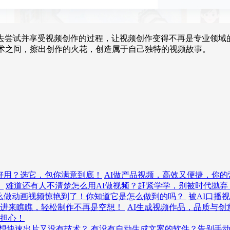
会去尝试并享受视频创作的过程，让视频创作变得不再是专业领域
技术之间，擦出创作的火花，创造属于自己独特的视频故事。
具好用？选它，包你满意到底！
AI做产品视频，高效又便捷，你
！
难道还有人不清楚怎么用AI做视频？赶紧学学，别被时代抛弃
怎么做动画视频惊艳到了！你知道它是怎么做到的吗？
被AI口播
？进来瞧瞧，轻松制作不再是空想！
AI生成视频作品，品质与
担心！
想快速出片又没有技术？
有没有自动生成文案的软件？告别手