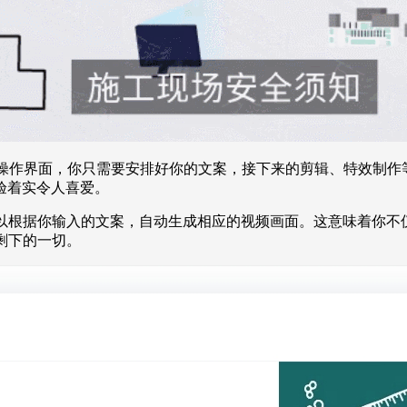
的操作界面，你只需要安排好你的文案，接下来的剪辑、特效制作等
验着实令人喜爱。
可以根据你输入的文案，自动生成相应的视频画面。这意味着你不
剩下的一切。