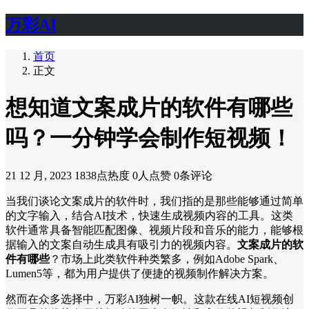
万彩AI
首页
正文
想知道文案成片的软件有哪些
吗？一分钟学会制作短视频！
21 12 月, 2023
1838点热度
0人点赞
0条评论
当我们谈论文案成片的软件时，我们指的是那些能够通过简单
的文字输入，结合AI技术，快速生成视频内容的工具。这类
软件通常具备智能匹配图像、视频片段和音乐的能力，能够根
据输入的文案自动生成具有吸引力的视频内容。
文案成片的软
件有哪些
？市场上此类软件种类繁多，例如Adobe Spark、
Lumen5等，都为用户提供了便捷的视频制作解决方案。
然而在众多选择中，万彩AI独树一帜。这款在线AI短视频创