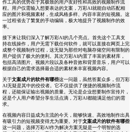
作工具的优势在于其极致的用户友好性和高效的视频制作流
程。用户仅需输入想要表达的文案，万彩AI就能自动匹配相
应的图片和视频素材，生成风格多样、内容丰富的短视频。这
一过程省去了繁复的手动编辑，极大地提升了视频制作的效
率。
接下来让我们深入了解万彩AI的几个亮点。首先这个工具支
持在线操作，用户无需下载任何软件，就可以直接在网页上完
成整个视频制作过程，这无疑为那些对电脑存储空间有限制的
用户提供了极大的便利。其次万彩AI内置了丰富的素材库，
包括高清图片、视频片段以及各种音效和背景音乐，用户可以
根据自己的需求选择最合适的素材来丰富视频内容。
关于
文案成片的软件有哪些
这一问题，虽然答案众多，但万彩
AI无疑是其中的佼佼者。它不仅提供了便捷的视频制作流
程，还能保证输出视频的质量。无论是企业想要制作宣传片，
还是个人用户希望分享生活点滴，万彩AI都能满足他们的需
求。
在视频内容日益成为主流的今天，能够快速、高效地制作出具
有吸引力的短视频变得尤为重要。对于
文案成片的软件有哪些
这一问题，选择万彩AI作为解决方案无疑是一个明智的选