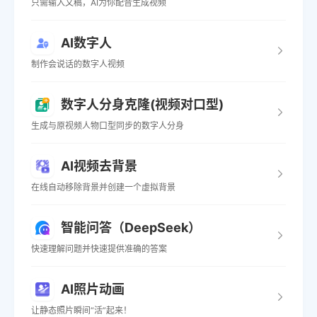
只需输入文稿，AI为你配音生成视频
AI数字人
制作会说话的数字人视频
数字人分身克隆(视频对口型)
生成与原视频人物口型同步的数字人分身
AI视频去背景
在线自动移除背景并创建一个虚拟背景
智能问答（DeepSeek）
快速理解问题并快速提供准确的答案
AI照片动画
让静态照片瞬间“活”起来！