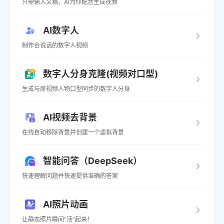
只需输入文稿，AI为你配音生成视频
AI数字人
制作会说话的数字人视频
数字人分身克隆(视频对口型)
生成与原视频人物口型同步的数字人分身
AI视频去背景
在线自动移除背景并创建一个虚拟背景
智能问答（DeepSeek）
快速理解问题并快速提供准确的答案
AI照片动画
让静态照片瞬间“活”起来！