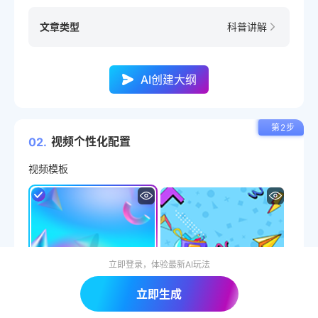
只需输入文稿，AI为你配音生成视频
文章类型
科普讲解
AI数字人
制作会说话的数字人视频
AI创建大纲
数字人分身克隆(视频对口型)
生成与原视频人物口型同步的数字人分身
第2步
视频个性化配置
02.
AI视频去背景
视频模板
在线自动移除背景并创建一个虚拟背景
智能问答（DeepSeek）
快速理解问题并快速提供准确的答案
立即登录，体验最新AI玩法
AI照片动画
立即生成
让静态照片瞬间“活”起来！